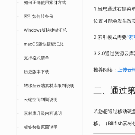
-
如何正确使用索引方式
1.当您通过右键菜
-
索引如何转备份
位置可能会发生改
-
Windows版快捷键汇总
2.索引模式需要
“索
-
macOS版快捷键汇总
3.3.0通过资源
-
支持格式清单
推荐阅读：
上传云
-
历史版本下载
-
转移至云端素材库限制说明
二、通过
-
云端空间到期说明
若您想通过移动硬盘
-
素材库升级内容说明
移。（Billfis
-
标签替换原因说明