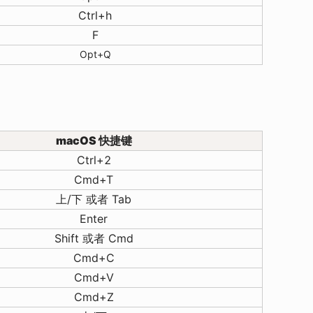
Ctrl+h
F
Opt+Q
macOS 快捷键
Ctrl+2
Cmd+T
上/下 或者 Tab
Enter
Shift 或者 Cmd
Cmd+C
Cmd+V
Cmd+Z