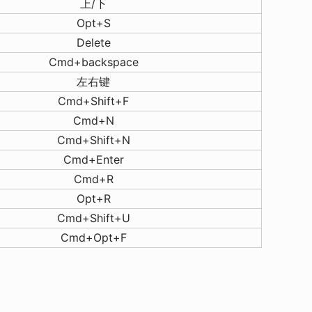
上/下
Opt+S
Delete
Cmd+backspace
左右键
Cmd+Shift+F
Cmd+N
Cmd+Shift+N
Cmd+Enter
Cmd+R
Opt+R
Cmd+Shift+U
Cmd+Opt+F