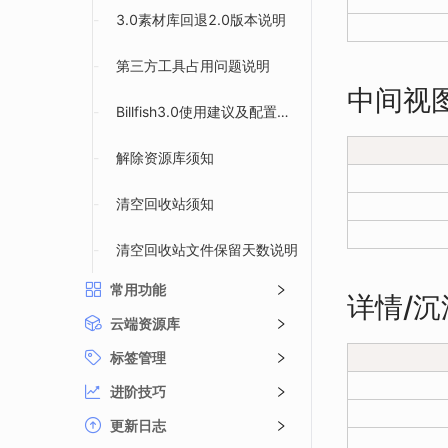
-
3.0素材库回退2.0版本说明
-
第三方工具占用问题说明
中间视
-
Billfish3.0使用建议及配置说明
-
解除资源库须知
-
清空回收站须知
-
清空回收站文件保留天数说明
常用功能
详情/
云端资源库
标签管理
进阶技巧
更新日志