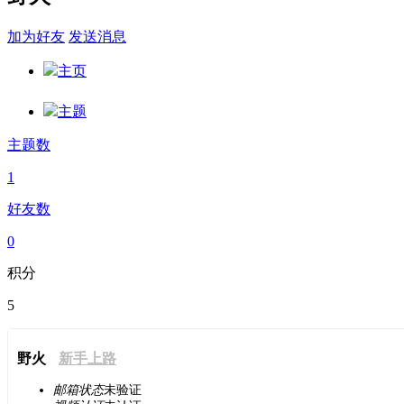
加为好友
发送消息
主页
主题
主题数
1
好友数
0
积分
5
野火
新手上路
邮箱状态
未验证