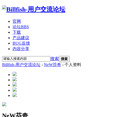
官网
论坛
BBS
下载
产品建议
BUG反馈
内容分享
搜索
搜索
Billfish-用户交流论坛
›
NeW芬奇
›
个人资料
NeW芬奇