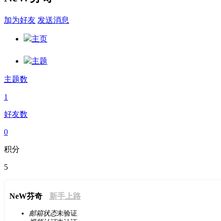
加为好友
发送消息
主页
主题
主题数
1
好友数
0
积分
5
NeW芬奇
新手上路
邮箱状态
未验证