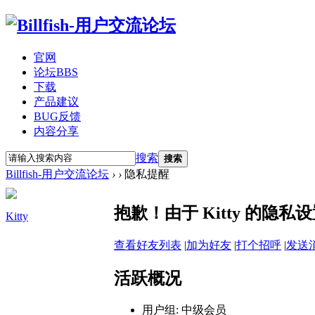
官网
论坛
BBS
下载
产品建议
BUG反馈
内容分享
搜索
搜索
Billfish-用户交流论坛
›
›
隐私提醒
抱歉！由于 Kitty 的隐
Kitty
查看好友列表
|
加为好友
|
打个招呼
|
发送
活跃概况
用户组:
中级会员