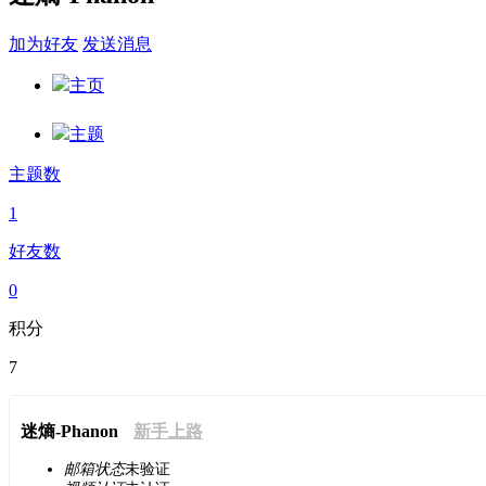
加为好友
发送消息
主页
主题
主题数
1
好友数
0
积分
7
迷熵-Phanon
新手上路
邮箱状态
未验证