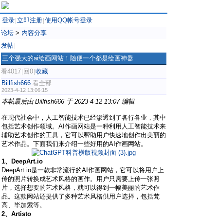
登录
立即注册
使用QQ帐号登录
|
|
论坛
>
内容分享
发帖
|
三个强大的ai绘画网站！随便一个都是绘画神器
看4017
回0
收藏
|
|
Billfish666
看全部
2023-4-12 13:06:15
本帖最后由 Billfish666 于 2023-4-12 13:07 编辑
在现代社会中，人工智能技术已经渗透到了各行各业，其中
包括艺术创作领域。AI作画网站是一种利用人工智能技术来
辅助艺术创作的工具，它可以帮助用户快速地创作出美丽的
艺术作品。下面我们来介绍一些好用的AI作画网站。
1、DeepArt.io
DeepArt.io是一款非常流行的AI作画网站，它可以将用户上
传的照片转换成艺术风格的画作。用户只需要上传一张照
片，选择想要的艺术风格，就可以得到一幅美丽的艺术作
品。这款网站还提供了多种艺术风格供用户选择，包括梵
高、毕加索等。
2、Artisto